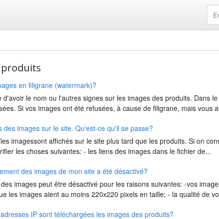
 produits
images en filigrane (watermark)?
le d'avoir le nom ou l'autres signes sur les images des produits. Dans le 
ées. Si vos images ont été refusées, à cause de filigrane, mais vous a
s des images sur le site. Qu'est-ce qu'il se passe?
s imagessont affichés sur le site plus tard que les produits. Si on cons
rifier les choses suivantes: - les liens des images dans le fichier de...
gement des images de mon site a été désactivé?
es images peut être désactivé pour les raisons suivantes: -vos images s
les images aient au moins 220x220 pixels en taille; - la qualité de vo
s adresses IP sont téléchargées les images des produits?