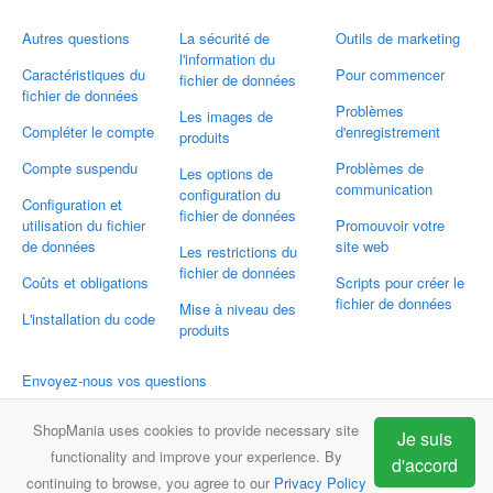
Autres questions
La sécurité de
Outils de marketing
l'information du
Caractéristiques du
Pour commencer
fichier de données
fichier de données
Problèmes
Les images de
Compléter le compte
d'enregistrement
produits
Compte suspendu
Problèmes de
Les options de
communication
configuration du
Configuration et
fichier de données
utilisation du fichier
Promouvoir votre
de données
site web
Les restrictions du
fichier de données
Coûts et obligations
Scripts pour créer le
fichier de données
Mise à niveau des
L'installation du code
produits
Envoyez-nous vos questions
Email:
support@shopmania.fr
ShopMania uses cookies to provide necessary site
Je suis
functionality and improve your experience. By
d'accord
continuing to browse, you agree to our
Privacy Policy