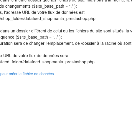
 de changements ($site_base_path = "./");
s, l'adresse URL de votre flux de données est
fr/shop_folder/datafeed_shopmania_prestashop.php
é dans un dossier différent de celui ou les fichiers du site sont situés, la
quence ($site_base_path = "../");
iguration sera de changer l'emplacement, de /dossier à la racine où sont 
se URL de votre flux de données sera
fr/feed_folder/datafeed_shopmania_prestashop.php
 pour créer le fichier de données