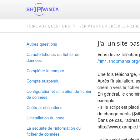
FOIRE AUX QUESTIONS
SCRIPTS POUR CRÉER LE FICHI
J'ai un site b
Autres questions
Caractéristiques du fichier de
Vous devez télécharge
données
//im1.shopmania.org
Compléter le compte
Une fois téléchargé, l
Après l'installation, 
Compte suspendu
chemin vers le fichie
Configuration et utilisation du fichier
En général, le chemin
de données
exemple:
- si le script est pla
Coûts et obligations
de changements ($sit
L'installation du code
Dans ce cas, l'adres
http://www.example.
La sécurité de l'information du
fichier de données
- si le script est pla