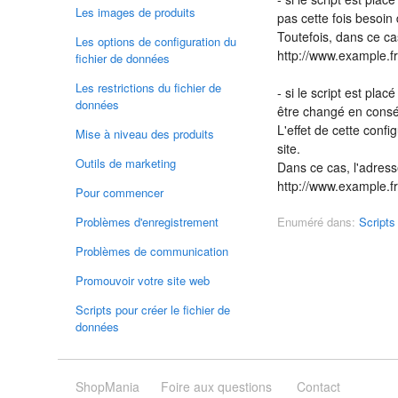
Les images de produits
pas cette fois besoin
Toutefois, dans ce ca
Les options de configuration du
http://www.example.
fichier de données
Les restrictions du fichier de
- si le script est plac
données
être changé en consé
L'effet de cette conf
Mise à niveau des produits
site.
Outils de marketing
Dans ce cas, l'adres
http://www.example.
Pour commencer
Problèmes d'enregistrement
Enuméré dans:
Scripts
Problèmes de communication
Promouvoir votre site web
Scripts pour créer le fichier de
données
ShopMania
Foire aux questions
Contact