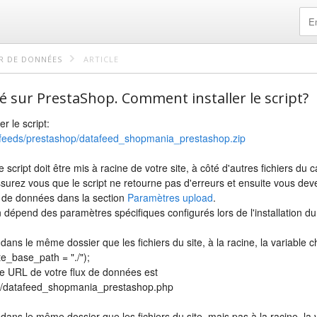
ER DE DONNÉES
ARTICLE
asé sur PrestaShop. Comment installer le script?
r le script:
/feeds/prestashop/datafeed_shopmania_prestashop.zip
e script doit être mis à racine de votre site, à côté d'autres fichiers du 
assurez vous que le script ne retourne pas d'erreurs et ensuite vous dev
r de données dans la section
Paramètres upload
.
 dépend des paramètres spécifiques configurés lors de l'installation 
cé dans le même dossier que les fichiers du site, à la racine, la variable
e_base_path = "./");
se URL de votre flux de données est
fr/datafeed_shopmania_prestashop.php
cé dans le même dossier que les fichiers du site, mais pas à la racine, la